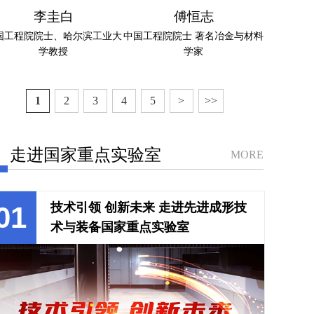
李圭白
傅恒志
国工程院院士、哈尔滨工业大
中国工程院院士 著名冶金与材料
学教授
学家
1
2
3
4
5
>
>>
走进国家重点实验室
MORE
技术引领 创新未来 走进先进成形技
01
术与装备国家重点实验室